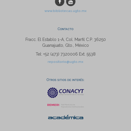
www.bibliotecas.ugto.mx
Contacto
Fracc. El Establo 1-A, Col. Marfil C.P. 36250
Guanajuato, Gto., México
Tel: +52 (473) 7320006 Ext. 5538
repositorio@ugto.mx
Otros sitios de interés: