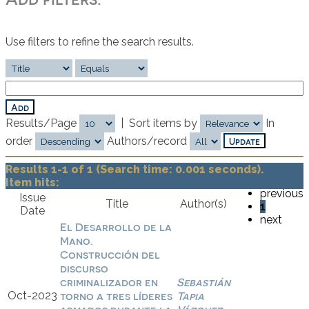
Use filters to refine the search results.
Results/Page
|
Sort items by
In
order
Authors/record
Results 1-1 of 1 (Search time: 0.001 seconds).
Item hits:
previous
Issue
Title
Author(s)
1
Date
next
El Desarrollo de la
Mano.
Construcción del
discurso
criminalizador en
Sebastián
Oct-2023
torno a tres líderes
Tapia