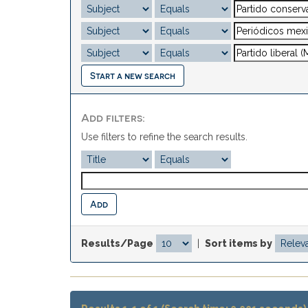
Start a new search
Add filters:
Use filters to refine the search results.
Results/Page
|
Sort items by