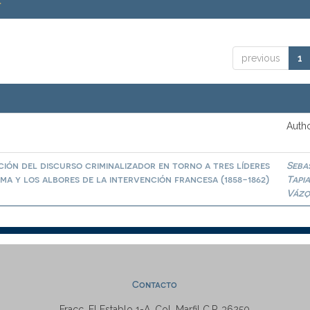
.
previous
1
Autho
ión del discurso criminalizador en torno a tres líderes
Seba
a y los albores de la intervención francesa (1858-1862)
Tapi
Vázq
Contacto
Fracc. El Establo 1-A, Col. Marfil C.P. 36250