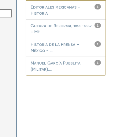
Editoriales mexicanas -
1
Historia
Guerra de Reforma, 1855-1857
1
- Mé...
Historia de la Prensa –
1
México - ...
Manuel García Pueblita
1
(Militar),...