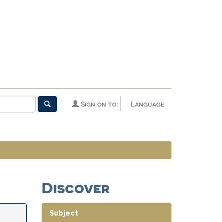
Sign on to:
Language
Discover
Subject