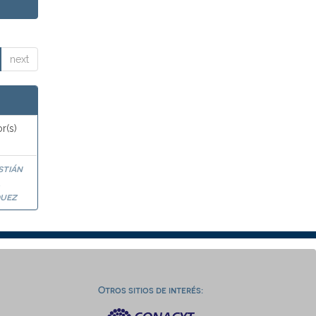
next
r(s)
stián
a
uez
Otros sitios de interés: