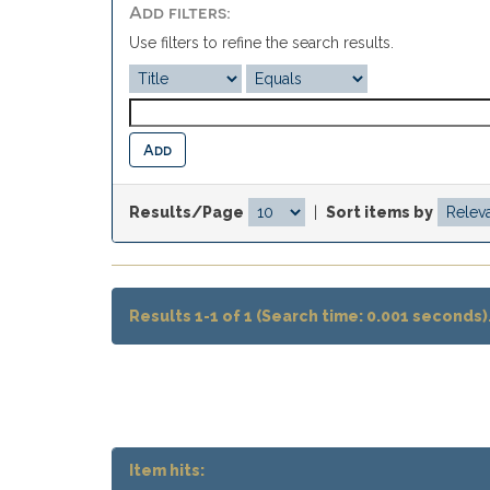
Add filters:
Use filters to refine the search results.
Results/Page
|
Sort items by
Results 1-1 of 1 (Search time: 0.001 seconds)
Item hits: