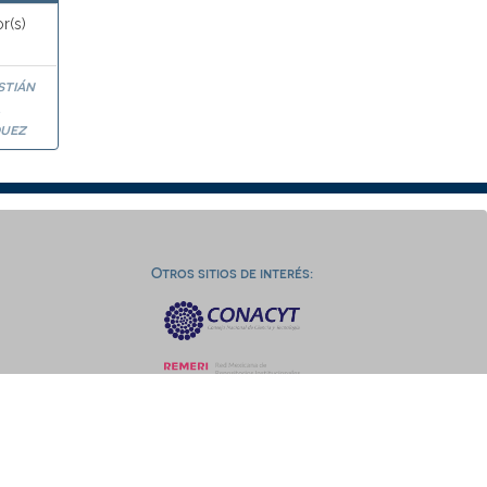
r(s)
stián
a
uez
Otros sitios de interés: