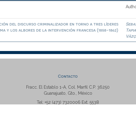
Autho
ión del discurso criminalizador en torno a tres líderes
Seba
a y los albores de la intervención francesa (1858-1862)
Tapi
Vázq
Contacto
Fracc. El Establo 1-A, Col. Marfil C.P. 36250
Guanajuato, Gto., México
Tel: +52 (473) 7320006 Ext. 5538
repositorio@ugto.mx