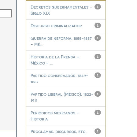
Decretos gubernamentales –
1
Siglo XIX
Discurso criminalizador
1
Guerra de Reforma, 1855-1857
1
- Mé...
Historia de la Prensa –
1
México - ...
Partido conservador, 1849-
1
1867
Partido liberal (México), 1822-
1
1911
Periódicos mexicanos -
1
Historia
Proclamas, discursos, etc.
1