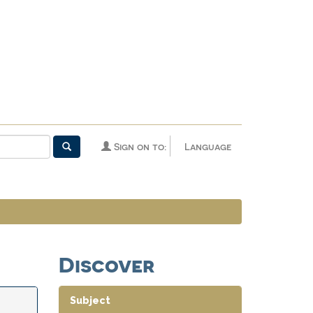
Sign on to:
Language
Discover
Subject