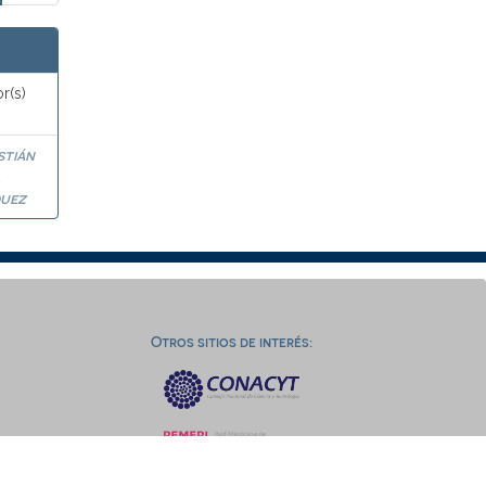
r(s)
stián
a
uez
Otros sitios de interés: