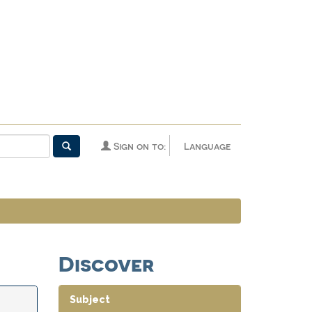
Sign on to:
Language
Discover
Subject