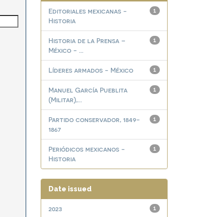
Editoriales mexicanas -
1
Historia
Historia de la Prensa –
1
México - ...
Líderes armados - México
1
Manuel García Pueblita
1
(Militar),...
Partido conservador, 1849-
1
1867
Periódicos mexicanos -
1
Historia
Date issued
2023
1