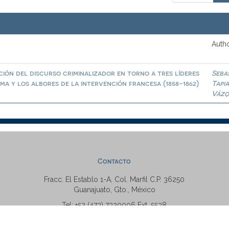
Autho
ión del discurso criminalizador en torno a tres líderes
Seba
a y los albores de la intervención francesa (1858-1862)
Tapi
Vázq
Contacto
Fracc. El Establo 1-A, Col. Marfil C.P. 36250
Guanajuato, Gto., México
Tel: +52 (473) 7320006 Ext. 5538
repositorio@ugto.mx