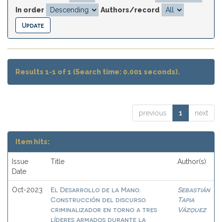
In order
Authors/record
Results 1-1 of 1 (Search time: 0.001 seconds).
previous
1
next
Item hits:
Issue
Title
Author(s)
Date
El Desarrollo de la Mano.
Sebastián
Oct-2023
Construcción del discurso
Tapia
criminalizador en torno a tres
Vázquez
líderes armados durante la