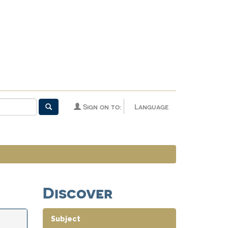
Sign on to:
Language
Discover
Subject