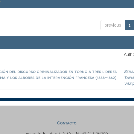
.
previous
1
Autho
ión del discurso criminalizador en torno a tres líderes
Seba
a y los albores de la intervención francesa (1858-1862)
Tapi
Vázq
Contacto
Fracc. El Establo 1-A, Col. Marfil C.P. 36250