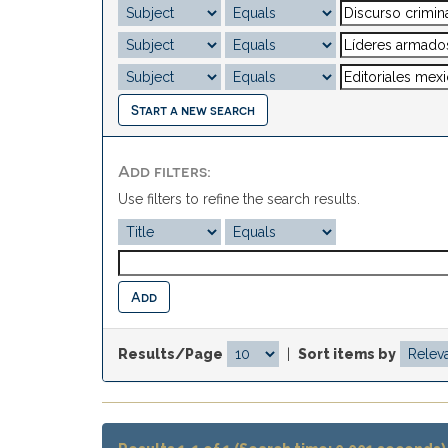
Start a new search
Add filters:
Use filters to refine the search results.
Results/Page
|
Sort items by