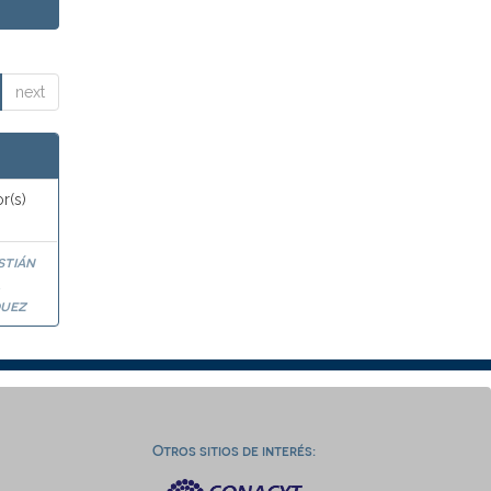
next
r(s)
stián
a
uez
Otros sitios de interés: