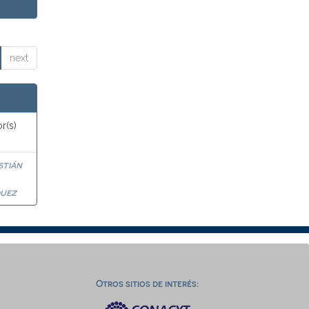
next
r(s)
stián
a
uez
Otros sitios de interés: