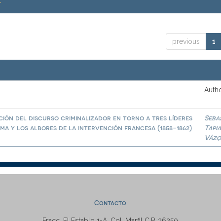
.
previous
1
Autho
ión del discurso criminalizador en torno a tres líderes
Seba
a y los albores de la intervención francesa (1858-1862)
Tapi
Vázq
Contacto
Fracc. El Establo 1-A, Col. Marfil C.P. 36250