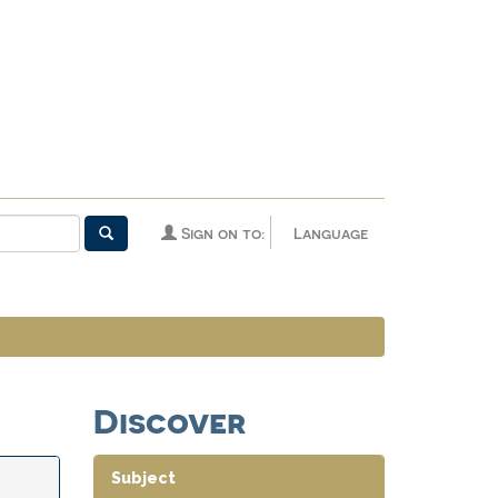
Sign on to:
Language
Discover
Subject