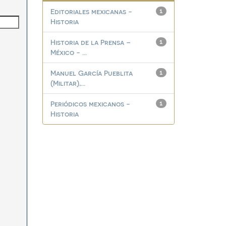
Editoriales mexicanas -
1
Historia
Historia de la Prensa –
1
México - ...
Manuel García Pueblita
1
(Militar),...
Periódicos mexicanos -
1
Historia