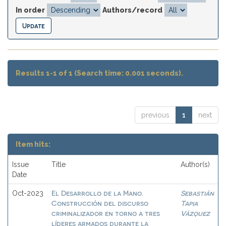
In order
Authors/record
Results 1-1 of 1 (Search time: 0.001 seconds).
previous
1
next
Item hits:
Issue
Title
Author(s)
Date
El Desarrollo de la Mano.
Sebastián
Oct-2023
Construcción del discurso
Tapia
criminalizador en torno a tres
Vázquez
líderes armados durante la