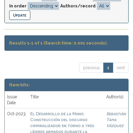
In order
Authors/record
Results 1-1 of 1 (Search time: 0.001 seconds).
previous
1
next
Item hits:
Issue
Title
Author(s)
Date
El Desarrollo de la Mano.
Sebastián
Oct-2023
Construcción del discurso
Tapia
criminalizador en torno a tres
Vázquez
líderes armados durante la