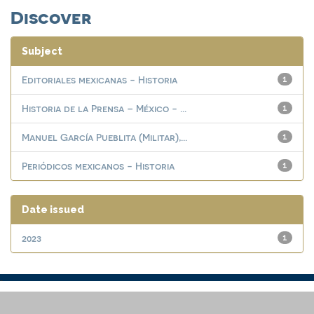
Discover
Subject
Editoriales mexicanas - Historia
1
Historia de la Prensa – México - ...
1
Manuel García Pueblita (Militar),...
1
Periódicos mexicanos - Historia
1
Date issued
2023
1