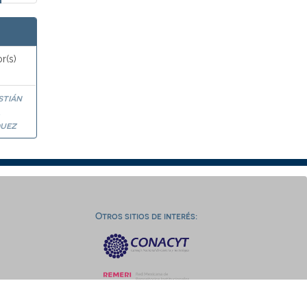
r(s)
stián
a
uez
Otros sitios de interés: