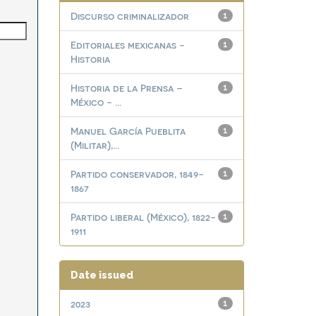
Discurso criminalizador
1
Editoriales mexicanas -
1
Historia
Historia de la Prensa –
1
México - ...
Manuel García Pueblita
1
(Militar),...
Partido conservador, 1849-
1
1867
Partido liberal (México), 1822-
1
1911
Date issued
2023
1