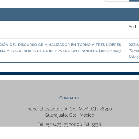
Autho
ión del discurso criminalizador en torno a tres líderes
Seba
a y los albores de la intervención francesa (1858-1862)
Tapi
Vázq
Contacto
Fracc. El Establo 1-A, Col. Marfil C.P. 36250
Guanajuato, Gto., México
Tel: +52 (473) 7320006 Ext. 5538
repositorio@ugto.mx