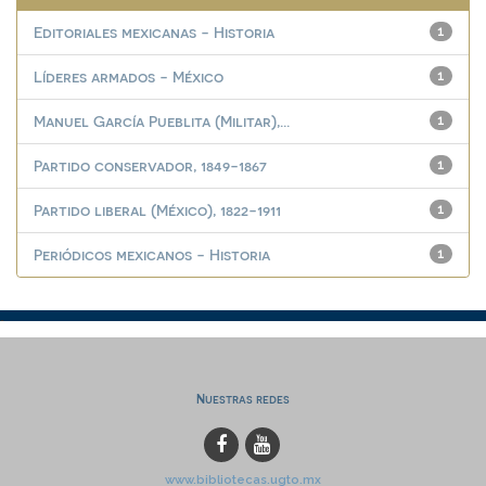
Editoriales mexicanas - Historia
1
Líderes armados - México
1
Manuel García Pueblita (Militar),...
1
Partido conservador, 1849-1867
1
Partido liberal (México), 1822-1911
1
Periódicos mexicanos - Historia
1
Nuestras redes
www.bibliotecas.ugto.mx