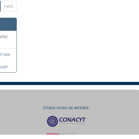
next
r(s)
stián
a
uez
Otros sitios de interés: