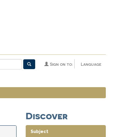
Sign on to:
Language
Discover
Subject