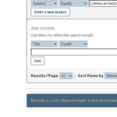
Start a new search
Add filters:
Use filters to refine the search results.
Results/Page
|
Sort items by
Results 1-1 of 1 (Search time: 0.001 seconds)