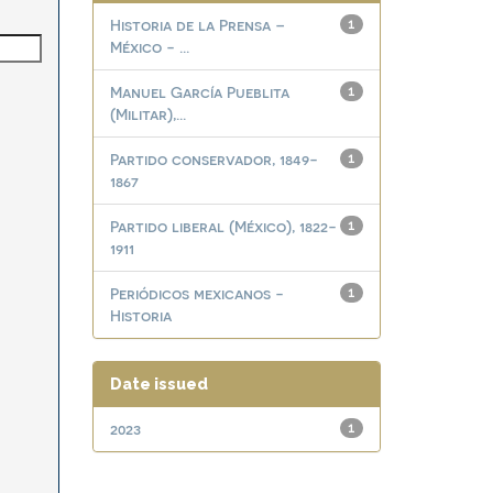
Historia de la Prensa –
1
México - ...
Manuel García Pueblita
1
(Militar),...
Partido conservador, 1849-
1
1867
Partido liberal (México), 1822-
1
1911
Periódicos mexicanos -
1
Historia
Date issued
2023
1