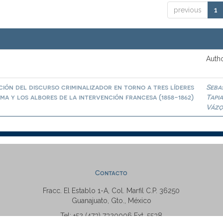
previous
1
Autho
ión del discurso criminalizador en torno a tres líderes
Seba
a y los albores de la intervención francesa (1858-1862)
Tapi
Vázq
Contacto
Fracc. El Establo 1-A, Col. Marfil C.P. 36250
Guanajuato, Gto., México
Tel: +52 (473) 7320006 Ext. 5538