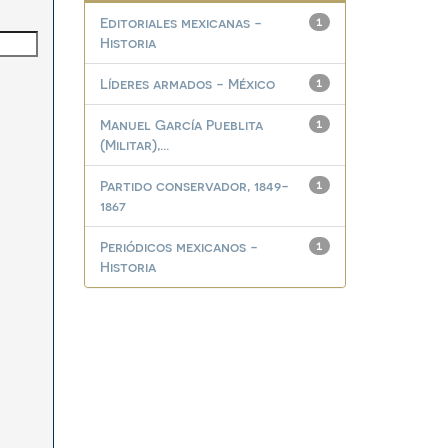
Editoriales mexicanas -
1
Historia
Líderes armados - México
1
Manuel García Pueblita
1
(Militar),...
Partido conservador, 1849-
1
1867
Periódicos mexicanos -
1
Historia