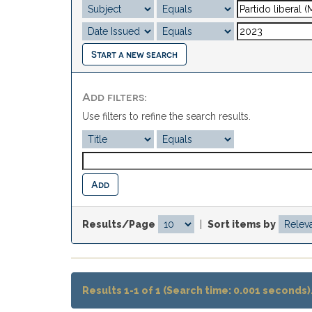
Start a new search
Add filters:
Use filters to refine the search results.
Results/Page
|
Sort items by
Results 1-1 of 1 (Search time: 0.001 seconds)