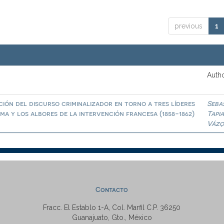
previous
1
Autho
ión del discurso criminalizador en torno a tres líderes
Seba
a y los albores de la intervención francesa (1858-1862)
Tapi
Vázq
Contacto
Fracc. El Establo 1-A, Col. Marfil C.P. 36250
Guanajuato, Gto., México