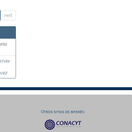
next
r(s)
stián
a
uez
Otros sitios de interés: