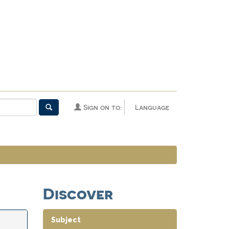
Sign on to:
Language
Discover
Subject