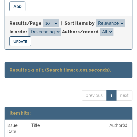
Results/Page
|
Sort items by
In order
Authors/record
Results 1-1 of 1 (Search time: 0.001 seconds).
previous
1
next
Item hits:
Issue
Title
Author(s)
Date