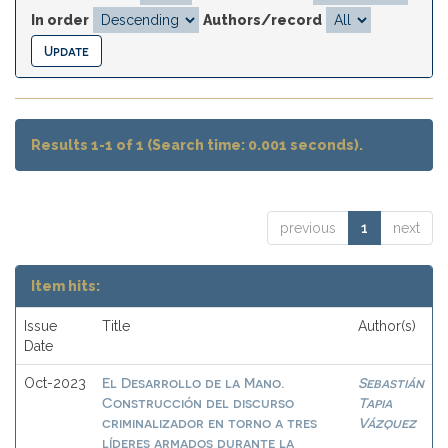
In order
Authors/record
Results 1-1 of 1 (Search time: 0.001 seconds).
previous
1
next
Item hits:
Issue
Title
Author(s)
Date
El Desarrollo de la Mano.
Sebastián
Oct-2023
Construcción del discurso
Tapia
criminalizador en torno a tres
Vázquez
líderes armados durante la