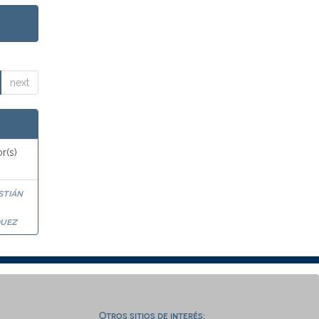
next
r(s)
stián
a
uez
Otros sitios de interés: