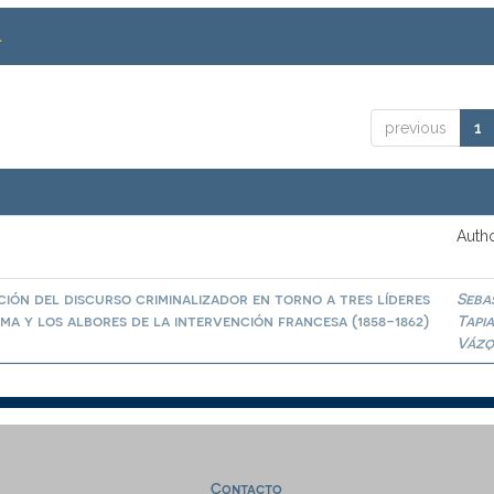
.
previous
1
Autho
ión del discurso criminalizador en torno a tres líderes
Seba
a y los albores de la intervención francesa (1858-1862)
Tapi
Vázq
Contacto