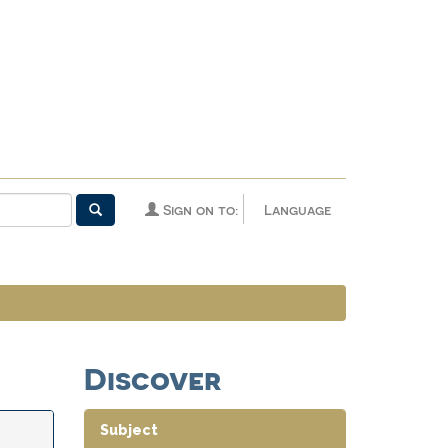
Sign on to:
Language
Discover
Subject