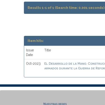
Results 1-1 of 1 (Search time: 0.001 seconds)
Item hits:
Issue
Title
Date
El Desarrollo de la Mano. Construcc
Oct-2023
armados durante la Guerra de Reform
Nuestras redes