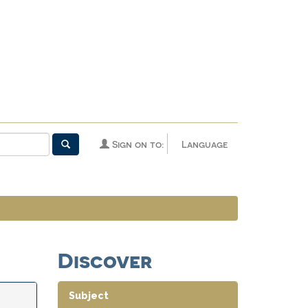
Sign on to:
Language
Discover
Subject