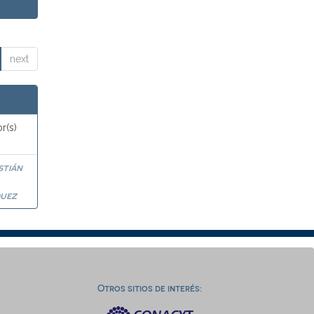
next
r(s)
stián
a
uez
Otros sitios de interés: