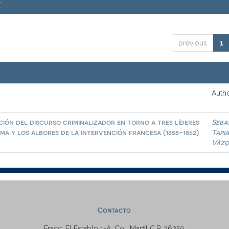
.
previous
1
Autho
ión del discurso criminalizador en torno a tres líderes
Seba
a y los albores de la intervención francesa (1858-1862)
Tapi
Vázq
Contacto
Fracc. El Establo 1-A, Col. Marfil C.P. 36250