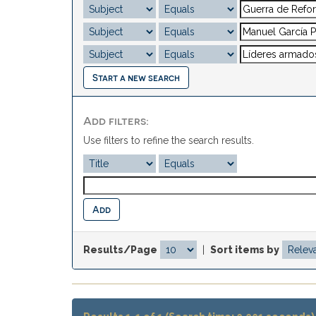
Start a new search
Add filters:
Use filters to refine the search results.
Results/Page
|
Sort items by