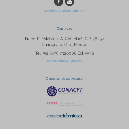
www.bibliotecas.ugto.mx
Contacto
Fracc. El Establo 1-A, Col. Marfil C.P. 36250
Guanajuato, Gto., México
Tel: +52 (473) 7320006 Ext. 5538
repositorio@ugto.mx
Otros sitios de interés: