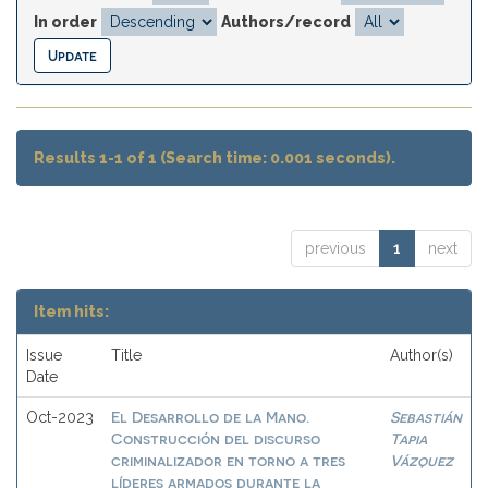
In order
Authors/record
Results 1-1 of 1 (Search time: 0.001 seconds).
previous
1
next
Item hits:
Issue
Title
Author(s)
Date
El Desarrollo de la Mano.
Sebastián
Oct-2023
Construcción del discurso
Tapia
criminalizador en torno a tres
Vázquez
líderes armados durante la