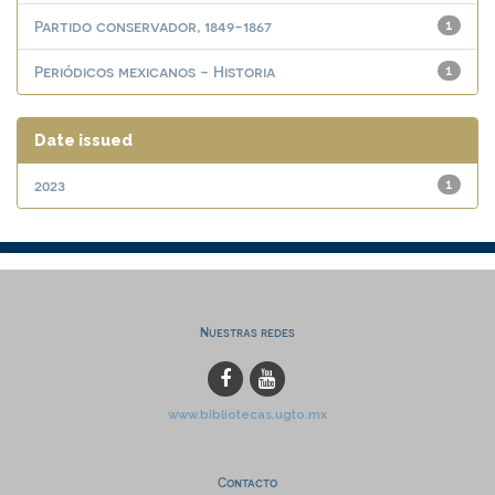
Partido conservador, 1849-1867
1
Periódicos mexicanos - Historia
1
Date issued
2023
1
Nuestras redes
www.bibliotecas.ugto.mx
Contacto