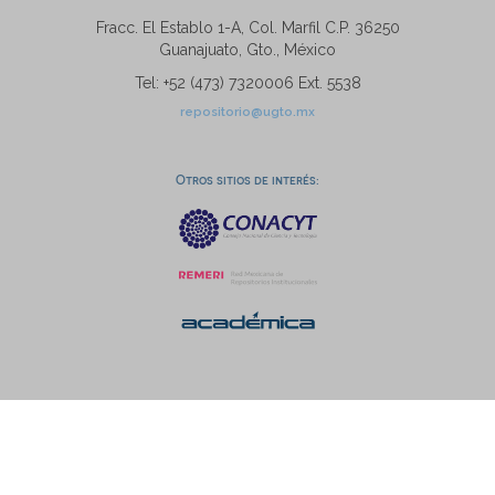
Fracc. El Establo 1-A, Col. Marfil C.P. 36250
Guanajuato, Gto., México
Tel: +52 (473) 7320006 Ext. 5538
repositorio@ugto.mx
Otros sitios de interés: