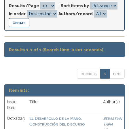
Results/Page
|
Sort items by
In order
Authors/record
Results 1-1 of 1 (Search time: 0.001 seconds).
previous
1
next
Item hits:
Issue
Title
Author(s)
Date
El Desarrollo de la Mano.
Sebastián
Oct-2023
Construcción del discurso
Tapia