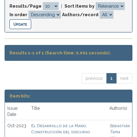
Results/Page
|
Sort items by
In order
Authors/record
Results 1-1 of 1 (Search time: 0.001 seconds).
previous
1
next
Item hits:
Issue
Title
Author(s)
Date
El Desarrollo de la Mano.
Sebastián
Oct-2023
Construcción del discurso
Tapia