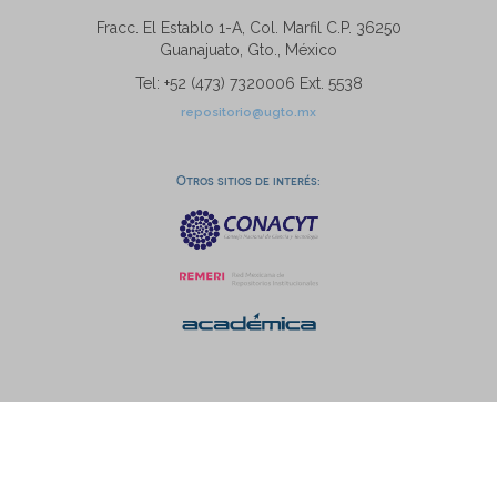
Fracc. El Establo 1-A, Col. Marfil C.P. 36250
Guanajuato, Gto., México
Tel: +52 (473) 7320006 Ext. 5538
repositorio@ugto.mx
Otros sitios de interés: