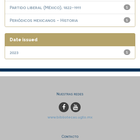
Partido liberal (México), 1822-1911
1
Periódicos mexicanos - Historia
1
Date issued
2023
1
Nuestras redes
www.bibliotecas.ugto.mx
Contacto