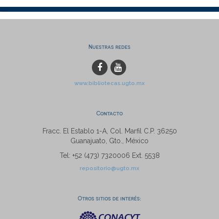
Nuestras redes
www.bibliotecas.ugto.mx
Contacto
Fracc. El Establo 1-A, Col. Marfil C.P. 36250
Guanajuato, Gto., México
Tel: +52 (473) 7320006 Ext. 5538
repositorio@ugto.mx
Otros sitios de interés: