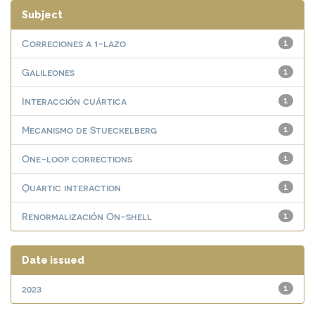
Subject
Correciones a 1-lazo
1
Galileones
1
Interacción cuártica
1
Mecanismo de Stueckelberg
1
One-loop corrections
1
Quartic interaction
1
Renormalización On-shell
1
Date issued
2023
1