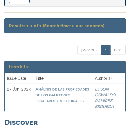
Results 1-1 of 1 (Search time: 0.002 seconds).
previous
1
next
Item hits:
Issue Date
Title
Author(s)
Análisis de las propiedades
EDSON
27-Jun-2023
de los galileones
OSWALDO
escalares y vectoriales
RAMÍREZ
ESQUEDA
Discover