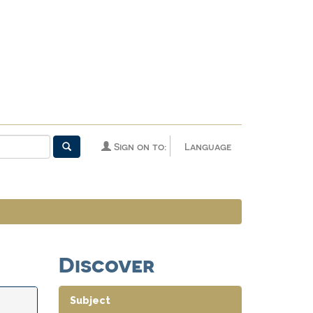
Sign on to:
Language
Discover
Subject