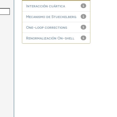
Interacción cuártica
1
Mecanismo de Stueckelberg
1
One-loop corrections
1
Renormalización On-shell
1