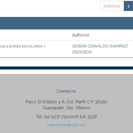
previous
1
Author(s)
 galileones escalares y
EDSON OSWALDO RAMÍREZ
ESQUEDA
Contacto
Fracc. El Establo 1-A, Col. Marfil C.P. 36250
Guanajuato, Gto., México
Tel: +52 (473) 7320006 Ext. 5538
repositorio@ugto.mx