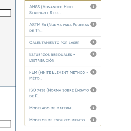
AHSS (Advanced High
1
Strehght Stee...
ASTM E8 (Norma para Pruebas
1
de Tr...
Calentamiento por láser
1
Esfuerzos residuales -
1
Distribución
FEM (Finite Element Method -
1
Méto...
ISO 7438 (Norma sobre Ensayo
1
de F...
Modelado de material
1
Modelos de endurecimiento
1