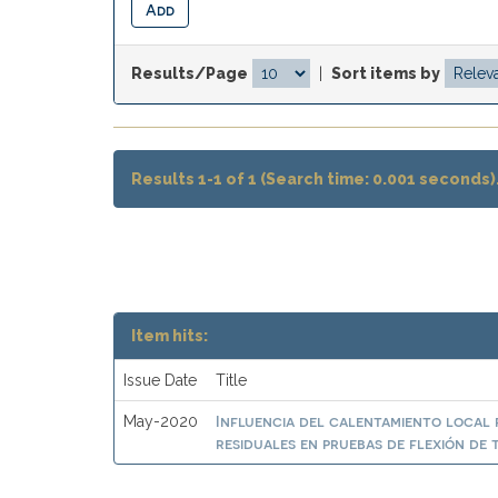
Results/Page
|
Sort items by
Results 1-1 of 1 (Search time: 0.001 seconds)
Item hits:
Issue Date
Title
Influencia del calentamiento local 
May-2020
residuales en pruebas de flexión de