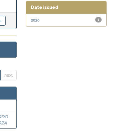
Date issued
2020
1
next
RDO
OZA