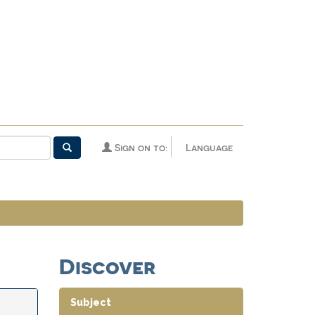
Sign on to:
Language
Discover
Subject