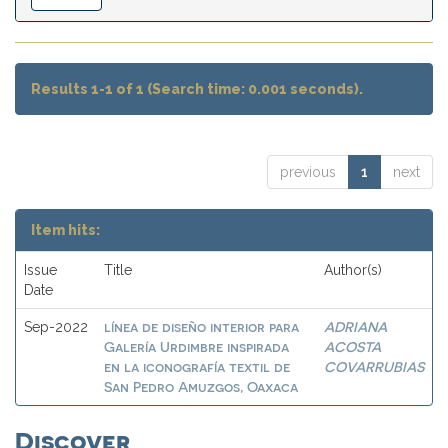
Results 1-1 of 1 (Search time: 0.001 seconds).
previous
1
next
Item hits:
Issue
Title
Author(s)
Date
línea de diseño interior para
ADRIANA
Sep-2022
Galería Urdimbre inspirada
ACOSTA
en la iconografía textil de
COVARRUBIAS
San Pedro Amuzgos, Oaxaca
Discover