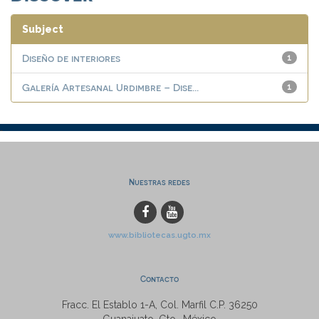
Subject
Diseño de interiores
1
Galería Artesanal Urdimbre – Dise...
1
Nuestras redes
www.bibliotecas.ugto.mx
Contacto
Fracc. El Establo 1-A, Col. Marfil C.P. 36250