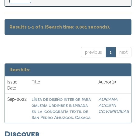
Results 1-1 of 1 (Search time: 0.001 seconds).
previous
1
next
Item hits:
Issue
Title
Author(s)
Date
línea de diseño interior para
ADRIANA
Sep-2022
Galería Urdimbre inspirada
ACOSTA
en la iconografía textil de
COVARRUBIAS
San Pedro Amuzgos, Oaxaca
Discover