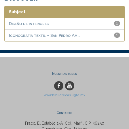
Subject
Diseño de interiores
1
Iconografía textil - San Pedro Am...
1
Nuestras redes
www.bibliotecas.ugto.mx
Contacto
Fracc. El Establo 1-A, Col. Marfil C.P. 36250