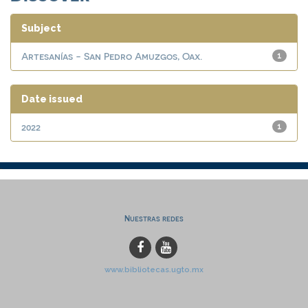
Subject
Artesanías - San Pedro Amuzgos, Oax.
1
Date issued
2022
1
Nuestras redes
www.bibliotecas.ugto.mx