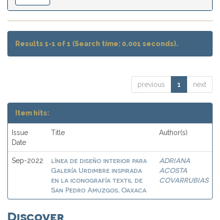
Results 1-1 of 1 (Search time: 0.001 seconds).
previous
1
next
Item hits:
Issue
Title
Author(s)
Date
línea de diseño interior para
ADRIANA
Sep-2022
Galería Urdimbre inspirada
ACOSTA
en la iconografía textil de
COVARRUBIAS
San Pedro Amuzgos, Oaxaca
Discover