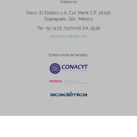
Contacto
Fracc. El Establo 1-A, Col. Marfil C.P. 36250
Guanajuato, Gto., México
Tel: +52 (473) 7320006 Ext. 5538
repositorio@ugto.mx
Otros sitios de interés: