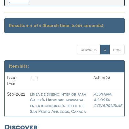
Results 1-1 of 1 (Search time: 0.001 seconds).
previous
1
next
Item hits:
Issue
Title
Author(s)
Date
línea de diseño interior para
ADRIANA
Sep-2022
Galería Urdimbre inspirada
ACOSTA
en la iconografía textil de
COVARRUBIAS
San Pedro Amuzgos, Oaxaca
Discover