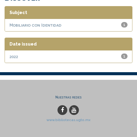
Subject
Mobiliario con Identidad
1
Date issued
2022
1
Nuestras redes
www.bibliotecas.ugto.mx