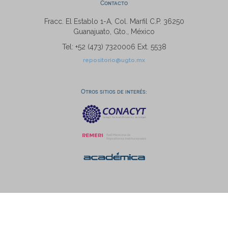
Contacto
Fracc. El Establo 1-A, Col. Marfil C.P. 36250
Guanajuato, Gto., México
Tel: +52 (473) 7320006 Ext. 5538
repositorio@ugto.mx
Otros sitios de interés: