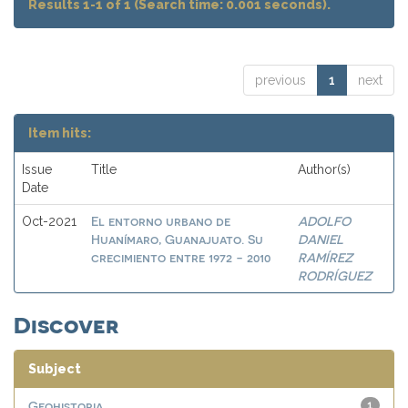
Results 1-1 of 1 (Search time: 0.001 seconds).
previous
1
next
Item hits:
Issue
Title
Author(s)
Date
El entorno urbano de
ADOLFO
Oct-2021
Huanímaro, Guanajuato. Su
DANIEL
crecimiento entre 1972 - 2010
RAMÍREZ
RODRÍGUEZ
Discover
Subject
Geohistoria
1