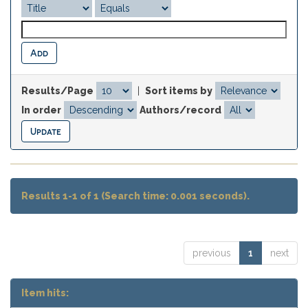
Results/Page
|
Sort items by
In order
Authors/record
Results 1-1 of 1 (Search time: 0.001 seconds).
previous
1
next
Item hits: