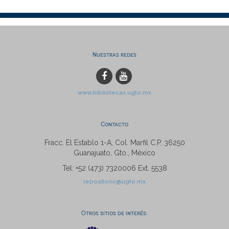
Nuestras redes
www.bibliotecas.ugto.mx
Contacto
Fracc. El Establo 1-A, Col. Marfil C.P. 36250
Guanajuato, Gto., México
Tel: +52 (473) 7320006 Ext. 5538
repositorio@ugto.mx
Otros sitios de interés: