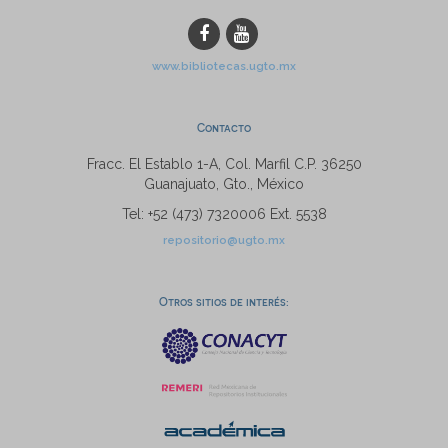
www.bibliotecas.ugto.mx
Contacto
Fracc. El Establo 1-A, Col. Marfil C.P. 36250
Guanajuato, Gto., México
Tel: +52 (473) 7320006 Ext. 5538
repositorio@ugto.mx
Otros sitios de interés: