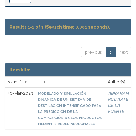
Results 1-1 of 1 (Search time: 0.001 seconds).
previous
1
next
Item hits:
Issue Date
Title
Author(s)
Modelado y simulación
ABRAHAM
30-Mar-2023
dinámica de un sistema de
RODARTE
destilación intensificado para
DE LA
la predicción de la
FUENTE
composición de los productos
mediante redes neuronales