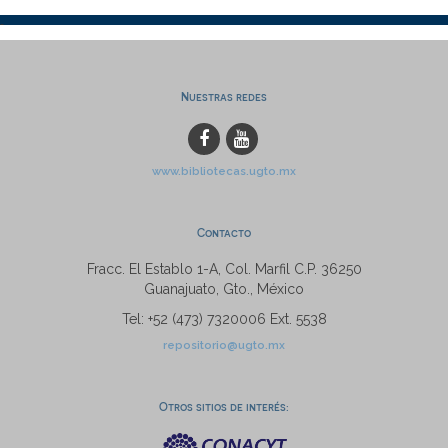
Nuestras redes
www.bibliotecas.ugto.mx
Contacto
Fracc. El Establo 1-A, Col. Marfil C.P. 36250
Guanajuato, Gto., México
Tel: +52 (473) 7320006 Ext. 5538
repositorio@ugto.mx
Otros sitios de interés: