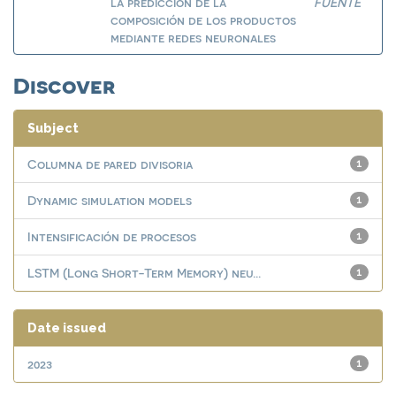
la predicción de la
FUENTE
composición de los productos
mediante redes neuronales
Discover
Subject
Columna de pared divisoria
1
Dynamic simulation models
1
Intensificación de procesos
1
LSTM (Long Short-Term Memory) neu...
1
Date issued
2023
1