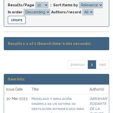
Results/Page
|
Sort items by
In order
Authors/record
Results 1-1 of 1 (Search time: 0.001 seconds).
previous
1
next
Item hits:
Issue Date
Title
Author(s)
Modelado y simulación
ABRAHAM
30-Mar-2023
dinámica de un sistema de
RODARTE
destilación intensificado para
DE LA