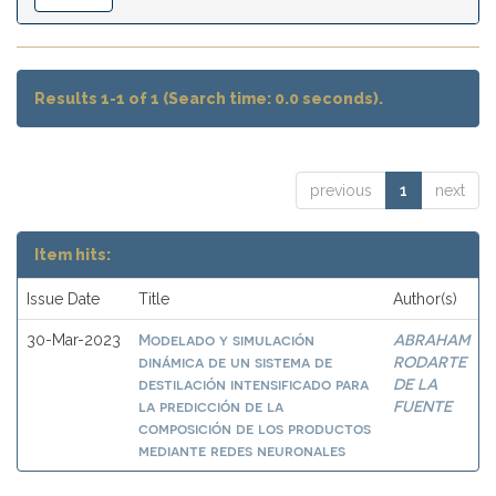
Results 1-1 of 1 (Search time: 0.0 seconds).
previous
1
next
Item hits:
Issue Date
Title
Author(s)
Modelado y simulación
ABRAHAM
30-Mar-2023
dinámica de un sistema de
RODARTE
destilación intensificado para
DE LA
la predicción de la
FUENTE
composición de los productos
mediante redes neuronales