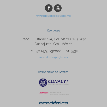
www.bibliotecas.ugto.mx
Contacto
Fracc. El Establo 1-A, Col. Marfil C.P. 36250
Guanajuato, Gto., México
Tel: +52 (473) 7320006 Ext. 5538
repositorio@ugto.mx
Otros sitios de interés: