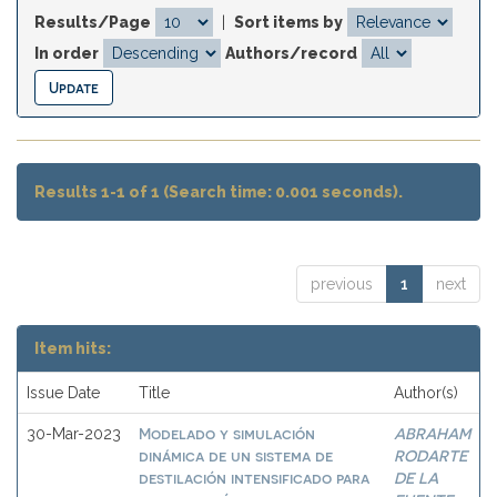
Results/Page
|
Sort items by
In order
Authors/record
Results 1-1 of 1 (Search time: 0.001 seconds).
previous
1
next
Item hits:
Issue Date
Title
Author(s)
Modelado y simulación
ABRAHAM
30-Mar-2023
dinámica de un sistema de
RODARTE
destilación intensificado para
DE LA