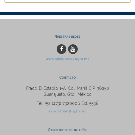
Nuestras redes
www.bibliotecas.ugto.mx
Contacto
Fracc. El Establo 1-A, Col. Marfil C.P. 36250
Guanajuato, Gto., México
Tel: +52 (473) 7320006 Ext. 5538
repositorio@ugto.mx
Otros sitios de interés: