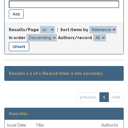
Results/Page
|
Sort items by
In order
Authors/record
Results 1-1 of 1 (Search time: 0.001 seconds).
previous
1
next
Item hits:
Issue Date
Title
Author(s)