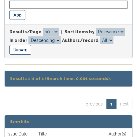
Results/Page
|
Sort items by
In order
Authors/record
Results 1-1 of 1 (Search time: 0.001 seconds).
previous
1
next
Item hits:
Issue Date
Title
Author(s)