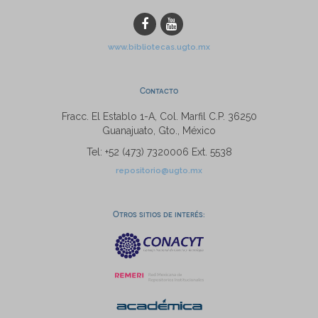
www.bibliotecas.ugto.mx
Contacto
Fracc. El Establo 1-A, Col. Marfil C.P. 36250
Guanajuato, Gto., México
Tel: +52 (473) 7320006 Ext. 5538
repositorio@ugto.mx
Otros sitios de interés: