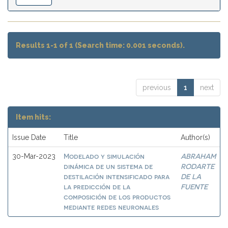
Results 1-1 of 1 (Search time: 0.001 seconds).
previous
1
next
Item hits:
Issue Date
Title
Author(s)
Modelado y simulación
ABRAHAM
30-Mar-2023
dinámica de un sistema de
RODARTE
destilación intensificado para
DE LA
la predicción de la
FUENTE
composición de los productos
mediante redes neuronales