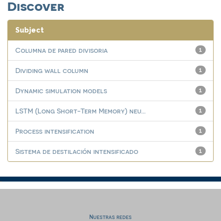
Discover
Subject
Columna de pared divisoria
1
Dividing wall column
1
Dynamic simulation models
1
LSTM (Long Short-Term Memory) neu...
1
Process intensification
1
Sistema de destilación intensificado
1
Nuestras redes