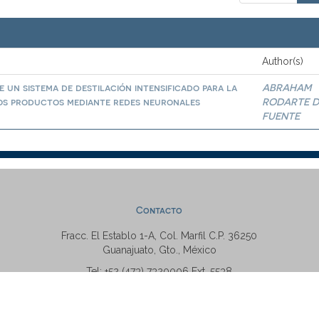
Author(s)
 un sistema de destilación intensificado para la
ABRAHAM
los productos mediante redes neuronales
RODARTE D
FUENTE
Contacto
Fracc. El Establo 1-A, Col. Marfil C.P. 36250
Guanajuato, Gto., México
Tel: +52 (473) 7320006 Ext. 5538
repositorio@ugto.mx