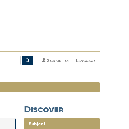
Sign on to:
Language
Discover
Subject