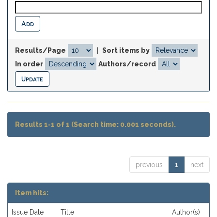
Results/Page
|
Sort items by
In order
Authors/record
Results 1-1 of 1 (Search time: 0.001 seconds).
previous
1
next
Item hits:
Issue Date
Title
Author(s)