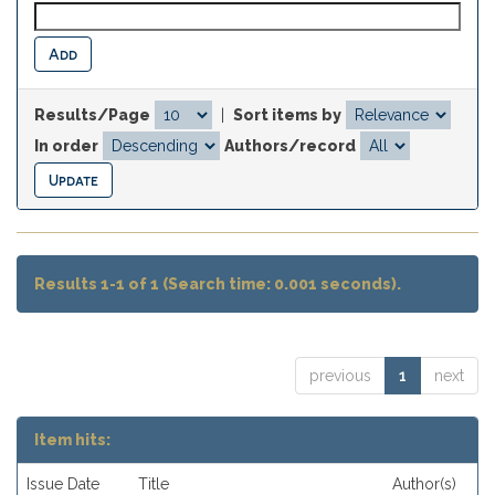
Results/Page
|
Sort items by
In order
Authors/record
Results 1-1 of 1 (Search time: 0.001 seconds).
previous
1
next
Item hits:
Issue Date
Title
Author(s)