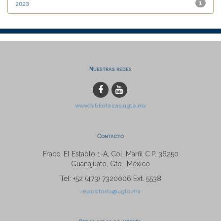
2023
1
Nuestras redes
www.bibliotecas.ugto.mx
Contacto
Fracc. El Establo 1-A, Col. Marfil C.P. 36250
Guanajuato, Gto., México
Tel: +52 (473) 7320006 Ext. 5538
repositorio@ugto.mx