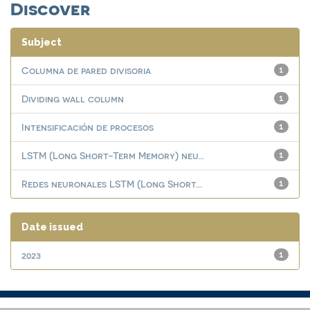
Discover
Subject
Columna de pared divisoria
1
Dividing wall column
1
Intensificación de procesos
1
LSTM (Long Short-Term Memory) neu...
1
Redes neuronales LSTM (Long Short...
1
Date issued
2023
1