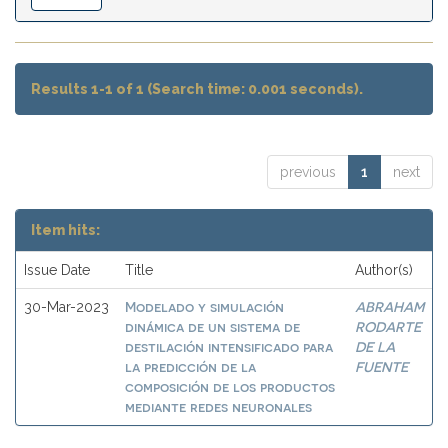
Results 1-1 of 1 (Search time: 0.001 seconds).
previous
1
next
Item hits:
Issue Date
Title
Author(s)
Modelado y simulación
ABRAHAM
30-Mar-2023
dinámica de un sistema de
RODARTE
destilación intensificado para
DE LA
la predicción de la
FUENTE
composición de los productos
mediante redes neuronales