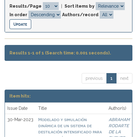
Results/Page
|
Sort items by
In order
Authors/record
Results 1-1 of 1 (Search time: 0.001 seconds).
previous
1
next
Item hits:
Issue Date
Title
Author(s)
Modelado y simulación
ABRAHAM
30-Mar-2023
dinámica de un sistema de
RODARTE
destilación intensificado para
DE LA