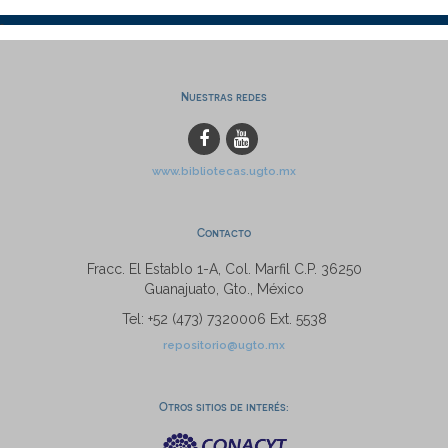
Nuestras redes
www.bibliotecas.ugto.mx
Contacto
Fracc. El Establo 1-A, Col. Marfil C.P. 36250
Guanajuato, Gto., México
Tel: +52 (473) 7320006 Ext. 5538
repositorio@ugto.mx
Otros sitios de interés: