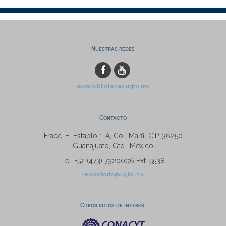
Nuestras redes
www.bibliotecas.ugto.mx
Contacto
Fracc. El Establo 1-A, Col. Marfil C.P. 36250
Guanajuato, Gto., México
Tel: +52 (473) 7320006 Ext. 5538
repositorio@ugto.mx
Otros sitios de interés: