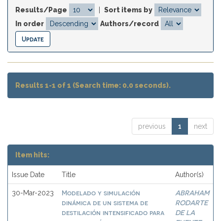
Results/Page
|
Sort items by
In order
Authors/record
Results 1-1 of 1 (Search time: 0.0 seconds).
previous
1
next
Item hits:
Issue Date
Title
Author(s)
Modelado y simulación
ABRAHAM
30-Mar-2023
dinámica de un sistema de
RODARTE
destilación intensificado para
DE LA