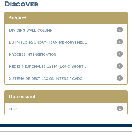
Discover
Subject
Dividing wall column
1
LSTM (Long Short-Term Memory) neu...
1
Process intensification
1
Redes neuronales LSTM (Long Short...
1
Sistema de destilación intensificado
1
Date issued
2023
1