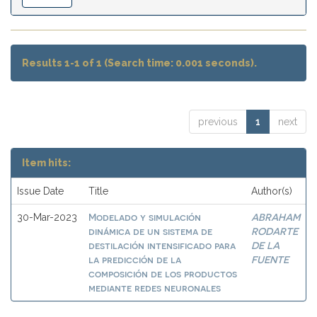
Results 1-1 of 1 (Search time: 0.001 seconds).
previous
1
next
Item hits:
Issue Date
Title
Author(s)
Modelado y simulación
ABRAHAM
30-Mar-2023
dinámica de un sistema de
RODARTE
destilación intensificado para
DE LA
la predicción de la
FUENTE
composición de los productos
mediante redes neuronales