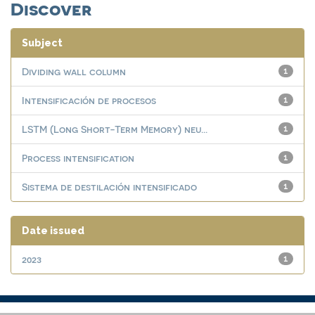
Discover
Subject
Dividing wall column
1
Intensificación de procesos
1
LSTM (Long Short-Term Memory) neu...
1
Process intensification
1
Sistema de destilación intensificado
1
Date issued
2023
1