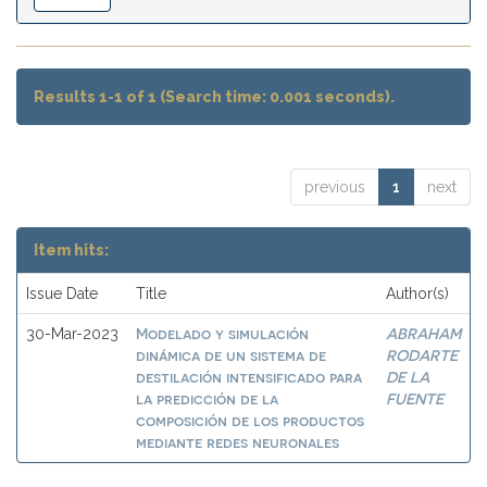
Results 1-1 of 1 (Search time: 0.001 seconds).
previous
1
next
Item hits:
Issue Date
Title
Author(s)
Modelado y simulación
ABRAHAM
30-Mar-2023
dinámica de un sistema de
RODARTE
destilación intensificado para
DE LA
la predicción de la
FUENTE
composición de los productos
mediante redes neuronales