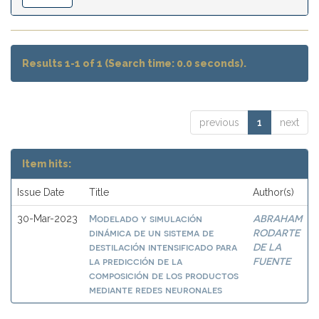
Results 1-1 of 1 (Search time: 0.0 seconds).
previous
1
next
Item hits:
Issue Date
Title
Author(s)
Modelado y simulación
ABRAHAM
30-Mar-2023
dinámica de un sistema de
RODARTE
destilación intensificado para
DE LA
la predicción de la
FUENTE
composición de los productos
mediante redes neuronales