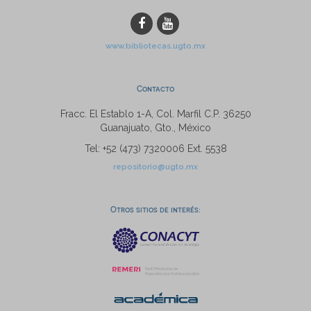
www.bibliotecas.ugto.mx
Contacto
Fracc. El Establo 1-A, Col. Marfil C.P. 36250
Guanajuato, Gto., México
Tel: +52 (473) 7320006 Ext. 5538
repositorio@ugto.mx
Otros sitios de interés: