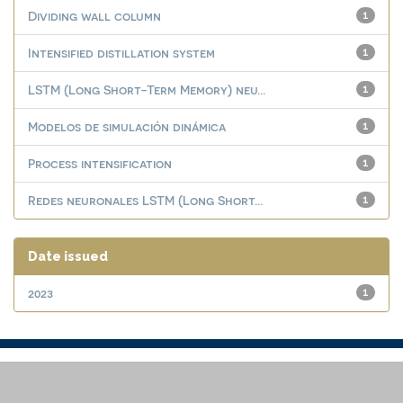
Dividing wall column
1
Intensified distillation system
1
LSTM (Long Short-Term Memory) neu...
1
Modelos de simulación dinámica
1
Process intensification
1
Redes neuronales LSTM (Long Short...
1
Date issued
2023
1