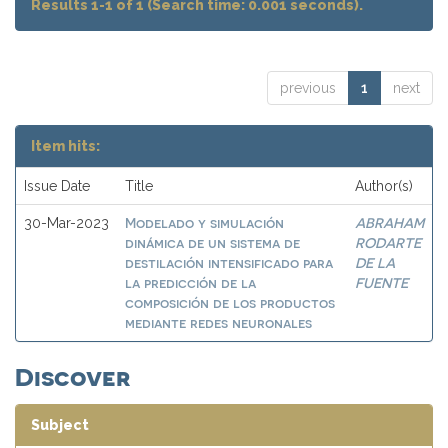
Results 1-1 of 1 (Search time: 0.001 seconds).
previous
1
next
Item hits:
Issue Date
Title
Author(s)
Modelado y simulación
ABRAHAM
30-Mar-2023
dinámica de un sistema de
RODARTE
destilación intensificado para
DE LA
la predicción de la
FUENTE
composición de los productos
mediante redes neuronales
Discover
Subject